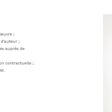
 œuvre ;
 d’auteur ;
ces auprès de
on contractuelle ;
EM.