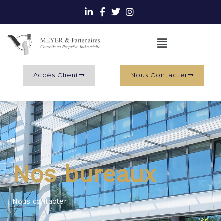
Aller
au
contenu
Main
Menu
Accès Client
Nous Contacter
Nos bureaux
Nous contacter