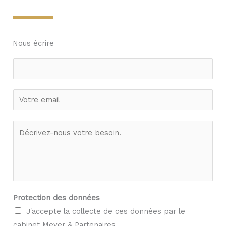
Nous écrire
N
o
m
E
*
m
a
V
i
o
l
t
*
r
e
m
Protection des données
e
J'accepte la collecte de ces données par le
s
cabinet Meyer & Partenaires